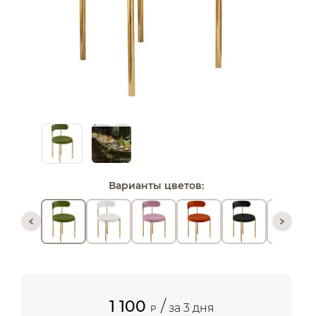
Варианты цветов:
1 100
/
за 3 дня
P