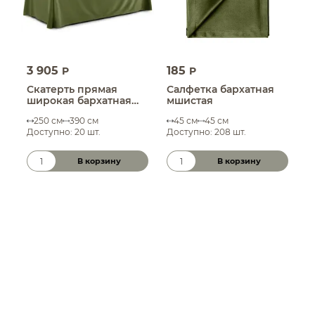
3 905
185
1
P
P
Скатерть прямая
Салфетка бархатная
С
широкая бархатная
мшистая
п
мшистая
2
250 см
390 см
45 см
45 см
м
Доступно: 20 шт.
Доступно: 208 шт.
Д
В корзину
В корзину
Количество товара
Количество товара
К