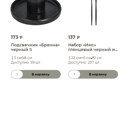
173
137
1
P
P
Подсвечник «Бренна»
Набор «Имс»
Б
черный S
глянцевый черный из
к
двух предметов
п
3 см
8 см
22 см
5 см
2 см
Доступно: 39 шт.
Доступно: 257 шт.
Д
В корзину
В корзину
Количество товара
Количество товара
К