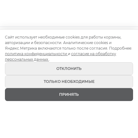
Сайт использует необходимые cookies для работы корзины,
Контакты
О нас
Доставка и монтаж
Правила аренды
авторизации и безопасности. Аналитические cookies и
Аренда для свадьбы
Аренда для корпоратива
Яндекс.Метрика включаются только после согласия. Подробнее:
политика конфиденциальности
и
согласие на обработку
Аренда на день рождения
Блог
персональных данных
.
ОТКЛОНИТЬ
ТОЛЬКО НЕОБХОДИМЫЕ
Кьявари 2026 (c) Все права защищены
ПРИНЯТЬ
Политика конфиденциальности
ГЛАВНАЯ
ИЗБРАННОЕ
КАТАЛОГ
КОРЗИНА
ВОЙТИ
Публичная оферта