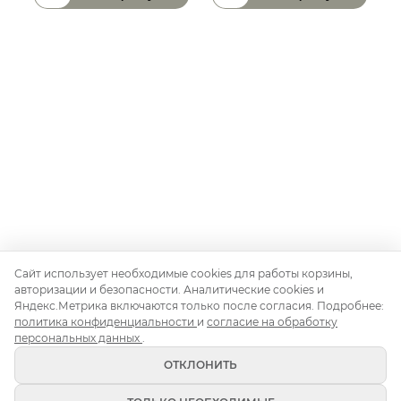
Количество товара
Количество товара
К
Сайт использует необходимые cookies для работы корзины,
авторизации и безопасности. Аналитические cookies и
Яндекс.Метрика включаются только после согласия. Подробнее:
Контакты
О нас
Доставка и монтаж
Правила аренды
политика конфиденциальности
и
согласие на обработку
Аренда для свадьбы
Аренда для корпоратива
персональных данных
.
Аренда на день рождения
Блог
ОТКЛОНИТЬ