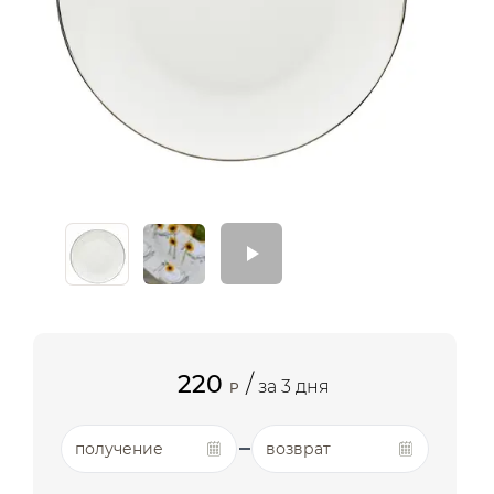
220
/
за 3 дня
P
получение
возврат