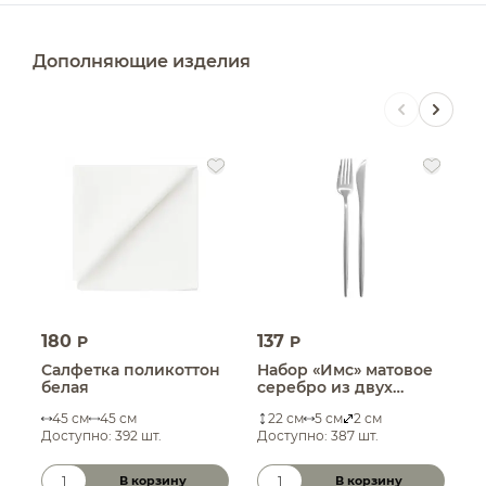
Дополняющие изделия
180
137
1
P
P
Салфетка поликоттон
Набор «Имс» матовое
Б
белая
серебро из двух
к
предметов
п
45 см
45 см
22 см
5 см
2 см
Доступно: 392 шт.
Доступно: 387 шт.
Д
В корзину
В корзину