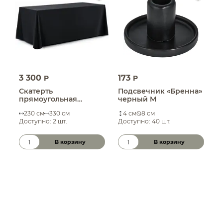
3 300
173
1
P
P
Скатерть
Подсвечник «Бренна»
Н
прямоугольная
черный M
1
бархатная черная
ч
230 см
330 см
4 см
8 см
Доступно: 2 шт.
Доступно: 40 шт.
Д
В корзину
В корзину
Количество товара
Количество товара
К