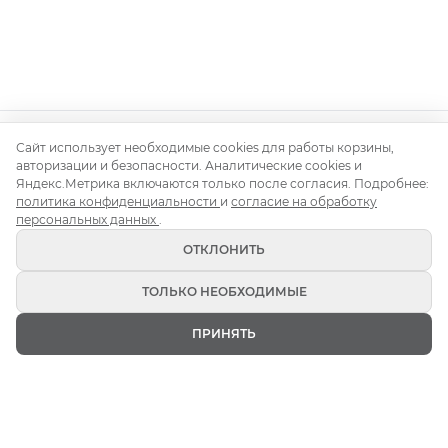
Сайт использует необходимые cookies для работы корзины,
Контакты
О нас
Доставка и монтаж
Правила аренды
авторизации и безопасности. Аналитические cookies и
Аренда для свадьбы
Аренда для корпоратива
Яндекс.Метрика включаются только после согласия. Подробнее:
политика конфиденциальности
и
согласие на обработку
Аренда на день рождения
Блог
персональных данных
.
ОТКЛОНИТЬ
ТОЛЬКО НЕОБХОДИМЫЕ
Кьявари 2026 (c) Все права защищены
ПРИНЯТЬ
Политика конфиденциальности
ГЛАВНАЯ
ИЗБРАННОЕ
КАТАЛОГ
КОРЗИНА
ВОЙТИ
Публичная оферта