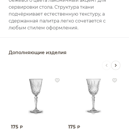
бежевого цвета лаконичный акцент для
сервировки стола. Структура ткани
подчёркивает естественную текстуру, а
сдержанная палитра легко сочетается с
любым стилем оформления.
Дополняющие изделия
175
175
1
P
P