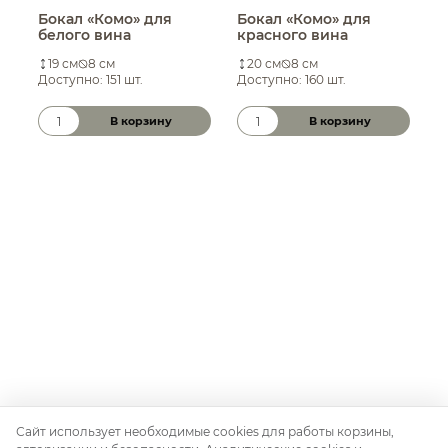
Бокал «Комо» для
Бокал «Комо» для
Б
белого вина
красного вина
ш
19 см
8 см
20 см
8 см
Доступно: 151 шт.
Доступно: 160 шт.
Д
В корзину
В корзину
Количество товара
Количество товара
К
Сайт использует необходимые cookies для работы корзины,