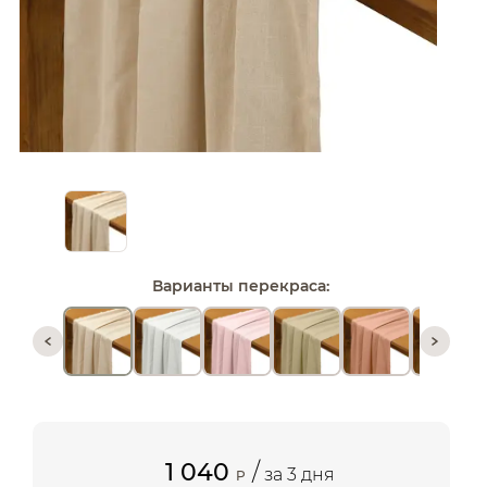
Варианты перекраса:
1 040
/
за 3 дня
P