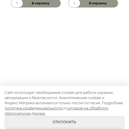
В корзину
В корзину
Количество товара
Количество товара
К
Сайт использует необходимые cookies для работы корзины,
авторизации и безопасности. Аналитические cookies и
Контакты
О нас
Доставка и монтаж
Правила аренды
Яндекс.Метрика включаются только после согласия. Подробнее:
политика конфиденциальности
и
согласие на обработку
Аренда для свадьбы
Аренда для корпоратива
персональных данных
.
Аренда на день рождения
Блог
ОТКЛОНИТЬ