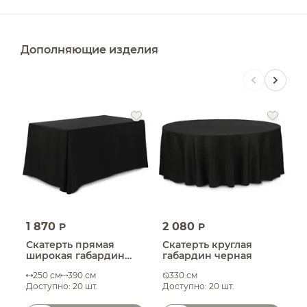
Дополняющие изделия
1 870
2 080
1
P
P
Скатерть прямая
Скатерть круглая
С
широкая габардин
габардин черная
ч
черная
250 см
390 см
330 см
Доступно: 20 шт.
Доступно: 20 шт.
Д