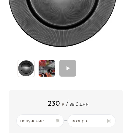
230
/
за 3 дня
P
получение
возврат