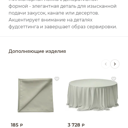
формой - элегантная деталь для изысканной
подачи закусок, канапе или десертов.
Акцентирует внимание на деталях
фудсеттинга и завершает образ сервировки.
Дополняющие изделия
185
3 728
5
P
P