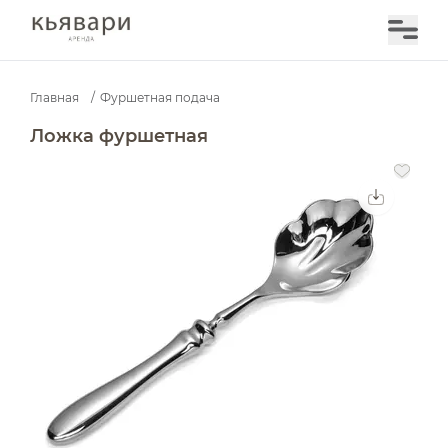
Главная
/
Фуршетная подача
Ложка фуршетная — аренда в Москве | Кьявари
Ложка фуршетная