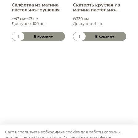
Салфетка из матина
Скатерть круглая из
С
пастельно-грушевая
матина пастельно-
7
грушевая
47 см
47 см
330 см
Доступно: 100 шт.
Доступно: 4 шт.
Д
В корзину
В корзину
Количество товара
Количество товара
К
Сайт использует необходимые cookies для работы корзины,
авторизации и безопасности. Аналитические cookies и