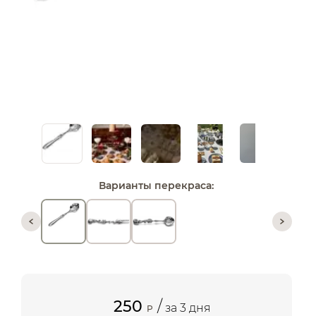
Варианты перекраса:
250
/
за 3 дня
P