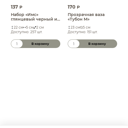
137
170
2
P
P
Набор «Имс»
Прозрачная ваза
П
глянцевый черный из
«Тубон M»
«
двух предметов
22 см
5 см
2 см
23 см
5 см
Доступно: 257 шт.
Доступно: 151 шт.
Д
В корзину
В корзину
Количество товара
Количество товара
К