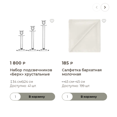
1 800
185
1
P
P
Набор подсвечников
Салфетка бархатная
П
«Берк» хрустальные
молочная
34 см
24 см
45 см
45 см
Доступно: 41 шт.
Доступно: 199 шт.
Д
В корзину
В корзину
Количество товара
Количество товара
К