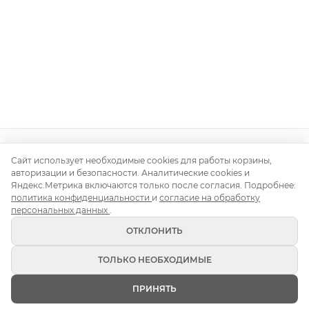
Контакты
О нас
Доставка и монтаж
Правила аренды
Сайт использует необходимые cookies для работы корзины,
авторизации и безопасности. Аналитические cookies и
Аренда для свадьбы
Аренда для корпоратива
Яндекс.Метрика включаются только после согласия. Подробнее:
Аренда на день рождения
Блог
политика конфиденциальности
и
согласие на обработку
персональных данных
.
ОТКЛОНИТЬ
ТОЛЬКО НЕОБХОДИМЫЕ
Кьявари 2026 (c) Все права защищены
ПРИНЯТЬ
Политика конфиденциальности
ГЛАВНАЯ
Публичная оферта
ИЗБРАННОЕ
КАТАЛОГ
КОРЗИНА
ВОЙТИ