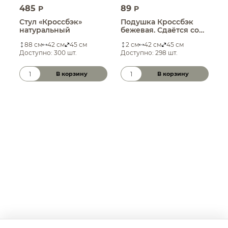
485
89
1
P
P
Стул «Кроссбэк»
Подушка Кроссбэк
Б
натуральный
бежевая. Сдаётся со
в
стулом.
88 см
42 см
45 см
2 см
42 см
45 см
Доступно: 300 шт.
Доступно: 298 шт.
Д
В корзину
В корзину
Количество товара
Количество товара
К