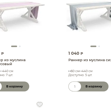
0
1 040
P
P
р из муслина
Раннер из муслина с
усовый
440 см
60 см
440 см
но: 7 шт.
Доступно: 5 шт.
В корзину
В корзину
чество товара
Количество товара