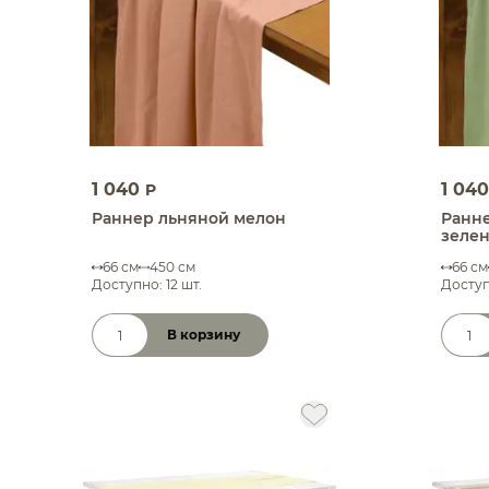
1 040
1 04
P
Раннер льняной мелон
Ранн
зеле
66 см
450 см
66 см
Доступно: 12 шт.
Доступ
В корзину
Количество товара
Коли