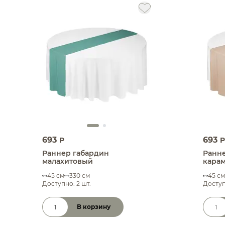
693
693
P
P
Раннер габардин
Ранн
малахитовый
кара
45 см
330 см
45 см
Доступно: 2 шт.
Доступ
В корзину
Количество товара
Коли