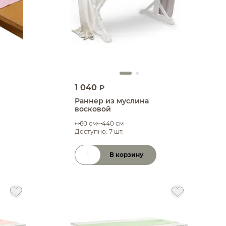
1 040
P
Раннер из муслина
восковой
60 см
440 см
Доступно: 7 шт.
В корзину
Количество товара