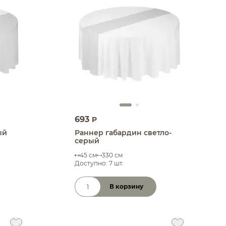
693
P
ый
Раннер габардин светло-
серый
45 см
330 см
Доступно: 7 шт.
В корзину
Количество товара