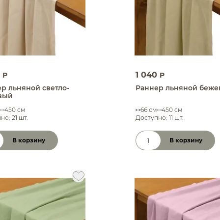
0
1 040
P
P
р льняной светло-
Раннер льняной беж
вый
450 см
66 см
450 см
но: 21 шт.
Доступно: 11 шт.
В корзину
В корзину
чество товара
Количество товара