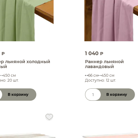
0
1 040
P
P
ер льняной холодный
Раннер льняной
ный
лавандовый
450 см
66 см
450 см
но: 20 шт.
Доступно: 12 шт.
В корзину
В корзину
чество товара
Количество товара