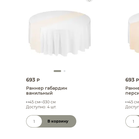
693
693
P
P
Раннер габардин
Ранн
ванильный
перс
45 см
330 см
45 см
Доступно: 4 шт.
Доступ
В корзину
Количество товара
Коли