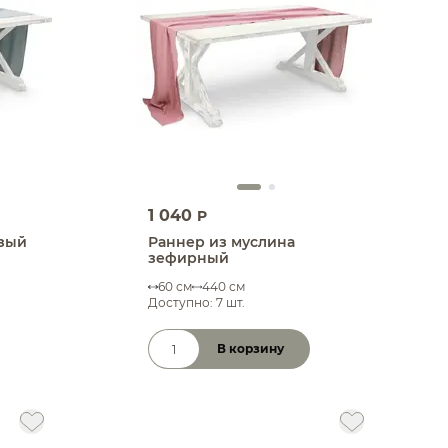
1 040
P
изый
Раннер из муслина
зефирный
60 см
440 см
Доступно: 7 шт.
В корзину
Количество товара