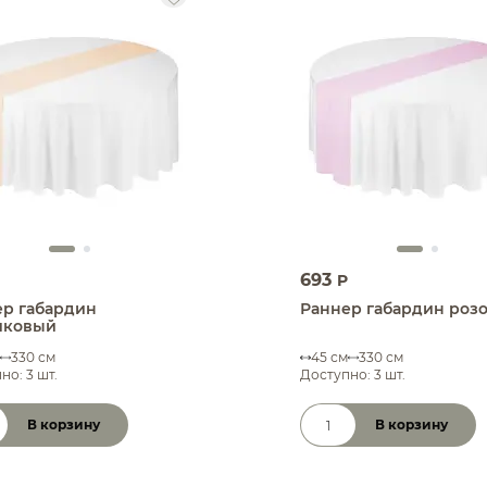
693
P
ер габардин
Раннер габардин роз
иковый
330 см
45 см
330 см
но: 3 шт.
Доступно: 3 шт.
В корзину
В корзину
чество товара
Количество товара