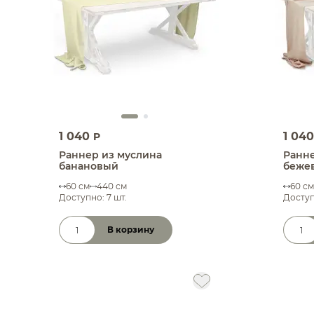
1 040
1 04
P
Раннер из муслина
Ранне
банановый
беже
60 см
440 см
60 см
Доступно: 7 шт.
Доступ
В корзину
Количество товара
Коли