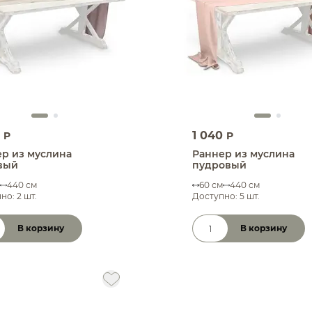
0
1 040
P
P
р из муслина
Раннер из муслина
вый
пудровый
440 см
60 см
440 см
но: 2 шт.
Доступно: 5 шт.
В корзину
В корзину
чество товара
Количество товара