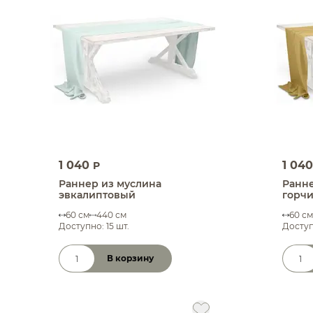
1 040
1 04
P
Раннер из муслина
Ранне
эвкалиптовый
горч
60 см
440 см
60 см
Доступно: 15 шт.
Доступ
В корзину
Количество товара
Коли