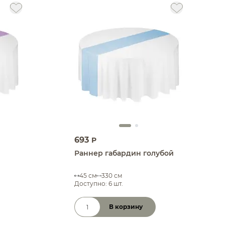
693
P
Раннер габардин голубой
45 см
330 см
Доступно: 6 шт.
В корзину
Количество товара