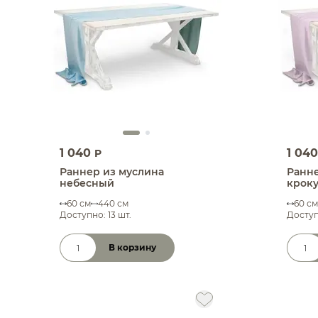
1 040
1 04
P
Раннер из муслина
Ранне
небесный
крок
60 см
440 см
60 см
Доступно: 13 шт.
Доступ
В корзину
Количество товара
Коли