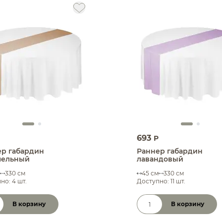
693
P
ер габардин
Раннер габардин
мельный
лавандовый
330 см
45 см
330 см
но: 4 шт.
Доступно: 11 шт.
В корзину
В корзину
чество товара
Количество товара