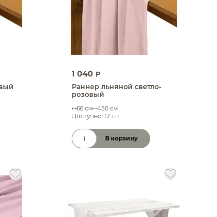
1 040
P
евый
Раннер льняной светло-
розовый
66 см
450 см
Доступно: 12 шт.
В корзину
Количество товара