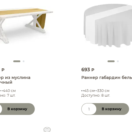
0
693
P
P
р из муслина
Раннер габардин бел
ичный
440 см
45 см
330 см
но: 7 шт.
Доступно: 8 шт.
В корзину
В корзину
чество товара
Количество товара