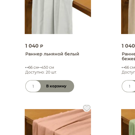
1 040
1 04
P
Раннер льняной белый
Ранне
беже
66 см
450 см
66 см
Доступно: 20 шт.
Доступ
В корзину
Количество товара
Коли