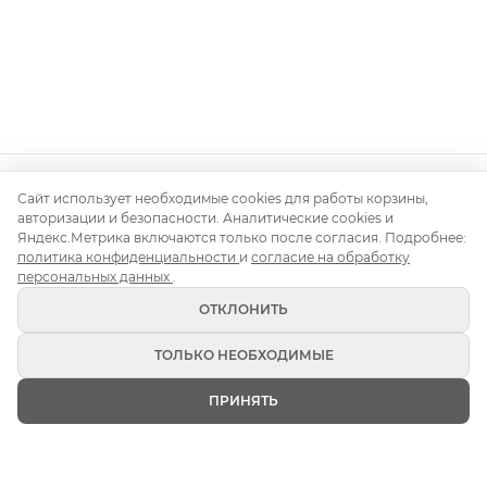
Сайт использует необходимые cookies для работы корзины,
Контакты
О нас
Доставка и монтаж
Правила аренды
авторизации и безопасности. Аналитические cookies и
Аренда для свадьбы
Аренда для корпоратива
Яндекс.Метрика включаются только после согласия. Подробнее:
Аренда на день рождения
Блог
политика конфиденциальности
и
согласие на обработку
персональных данных
.
ОТКЛОНИТЬ
ТОЛЬКО НЕОБХОДИМЫЕ
Кьявари 2026 (c) Все права защищены
ПРИНЯТЬ
Политика конфиденциальности
ГЛАВНАЯ
ИЗБРАННОЕ
КАТАЛОГ
КОРЗИНА
ВОЙТИ
Публичная оферта