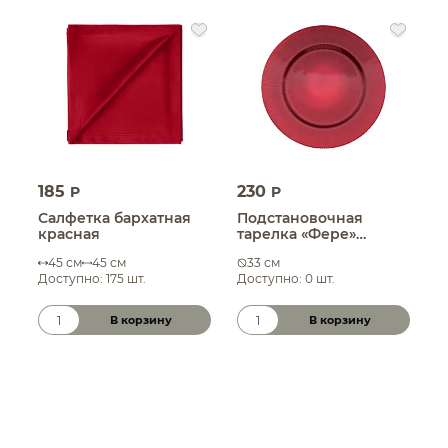
185
230
1
P
P
Салфетка бархатная
Подстановочная
С
красная
тарелка «Фере»
к
красная
б
45 см
45 см
33 см
Доступно: 175 шт.
Доступно: 0 шт.
Д
В корзину
В корзину
Количество товара
Количество товара
К