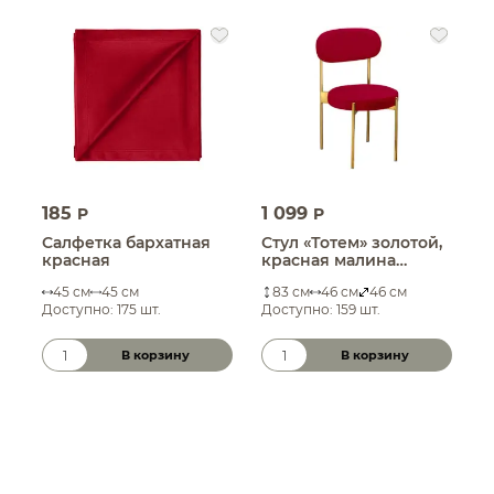
185
1 099
2
P
P
Салфетка бархатная
Стул «Тотем» золотой,
П
красная
красная малина
т
бархат
к
45 см
45 см
83 см
46 см
46 см
Доступно: 175 шт.
Доступно: 159 шт.
Д
В корзину
В корзину
Количество товара
Количество товара
К