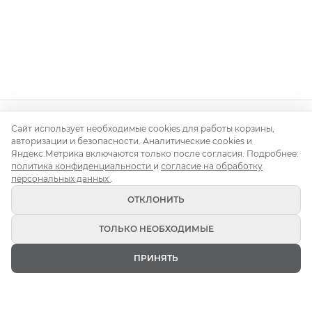
Сайт использует необходимые cookies для работы корзины,
Контакты
О нас
Доставка и монтаж
Правила аренды
авторизации и безопасности. Аналитические cookies и
Аренда для свадьбы
Аренда для корпоратива
Яндекс.Метрика включаются только после согласия. Подробнее:
Аренда на день рождения
Блог
политика конфиденциальности
и
согласие на обработку
персональных данных
.
ОТКЛОНИТЬ
ТОЛЬКО НЕОБХОДИМЫЕ
Кьявари 2026 (c) Все права защищены
ПРИНЯТЬ
Политика конфиденциальности
ГЛАВНАЯ
ИЗБРАННОЕ
КАТАЛОГ
КОРЗИНА
ВОЙТИ
Публичная оферта