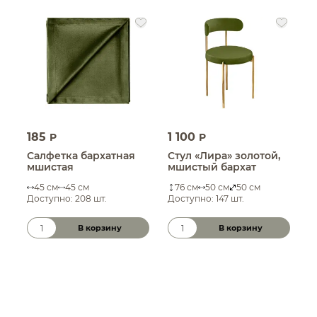
185
1 100
1
P
P
Салфетка бархатная
Стул «Лира» золотой,
С
мшистая
мшистый бархат
б
45 см
45 см
76 см
50 см
50 см
Доступно: 208 шт.
Доступно: 147 шт.
Д
В корзину
В корзину
Количество товара
Количество товара
К