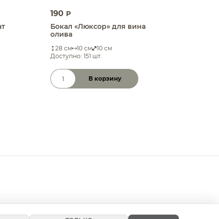
190
P
ат
Бокал «Люксор» для вина
олива
28 см
10 см
10 см
Доступно: 151 шт.
В корзину
Количество товара