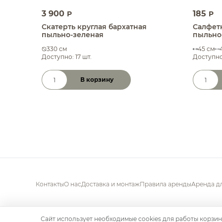
3 900
185
P
P
Скатерть круглая бархатная
Салфет
пыльно-зеленая
пыльно
330 см
45 см
Доступно: 17 шт.
Доступно:
В корзину
Количество товара
Количе
Контакты
О нас
Доставка и монтаж
Правила аренды
Аренда д
Сайт использует необходимые cookies для работы корзин