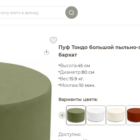
 в Москве | Кьявари
Пуф Тондо большой пыльно-
бархат
Высота:
45 см
Диаметр:
80 см
Вес:
15.9 кг.
Монтаж:
10 мин.
Варианты цвета:
Доступно: