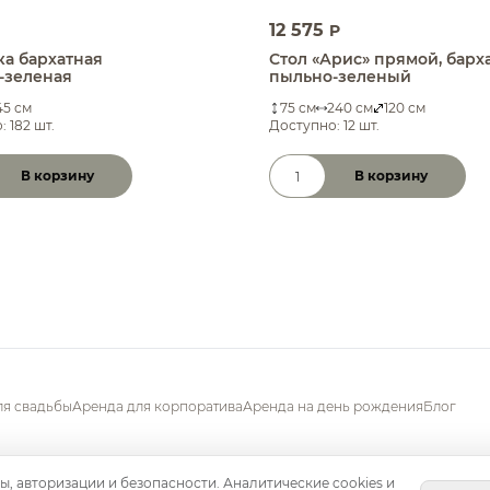
12 575
P
ка бархатная
Стол «Арис» прямой, барх
-зеленая
пыльно-зеленый
45 см
75 см
240 см
120 см
 182 шт.
Доступно: 12 шт.
В корзину
В корзину
ство товара
Количество товара
ля свадьбы
Аренда для корпоратива
Аренда на день рождения
Блог
ы, авторизации и безопасности. Аналитические cookies и