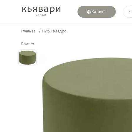
Каталог
Главная
/
Пуфы Квадро
Пуф Тондо большой пыльно-зеленый бархат — аренда
Изделие