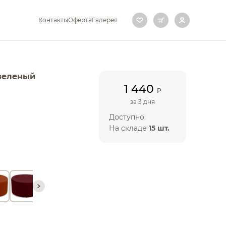
Контакты
Оферта
Галерея
зеленый
1 440
P
за 3 дня
Доступно:
На складе
15 шт.