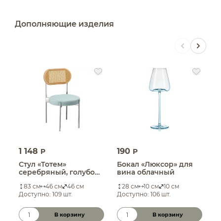
Дополняющие изделия
1 148
190
1
P
P
Стул «Тотем»
Бокал «Люксор» для
Б
серебряный, голубой
вина облачный
ш
бархат с ротанговой
о
83 см
46 см
46 см
28 см
10 см
10 см
спинкой натуральной
Доступно: 109 шт.
Доступно: 106 шт.
Д
В корзину
В корзину
Количество товара
Количество товара
К