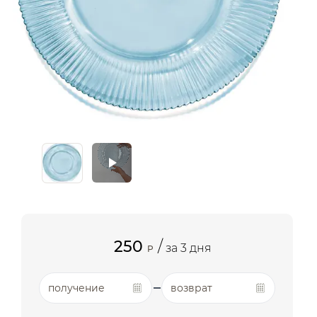
250
/
за 3 дня
P
получение
возврат