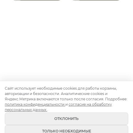
Сайт использует необходимые cookies для работы корзины,
авторизации и безопасности. Аналитические cookies и
Яндекс.Метрика включаются только после согласия. Подробнее:
Контакты
О нас
Доставка и монтаж
Правила аренды
политика конфиденциальности
и
согласие на обработку
Аренда для свадьбы
Аренда для корпоратива
персональных данных
.
Аренда на день рождения
Блог
ОТКЛОНИТЬ
ТОЛЬКО НЕОБХОДИМЫЕ