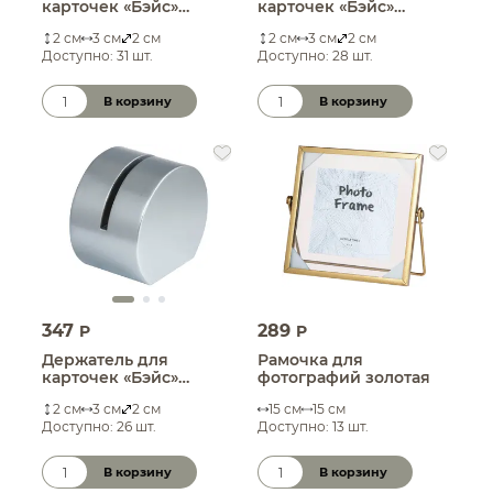
карточек «Бэйс»
карточек «Бэйс»
черный
белый
2 см
3 см
2 см
2 см
3 см
2 см
Доступно: 31 шт.
Доступно: 28 шт.
В корзину
В корзину
Количество товара
Количество товара
347
289
P
P
Держатель для
Рамочка для
карточек «Бэйс»
фотографий золотая
серебряный
2 см
3 см
2 см
15 см
15 см
Доступно: 26 шт.
Доступно: 13 шт.
В корзину
В корзину
Количество товара
Количество товара