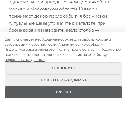
едином стиле и приедет одной доставкой по
Москве и Московской области. Кьявари
принимает декор после события без чистки.
Актуальные цены уточняйте в каталоге; при
бронировании назовите число столов —
соберём комплект нужной нумерации.
Сайт использует необходимые cookies для работы корзины,
авторизации и безопасности. Аналитические cookies и
Яндекс.Метрика включаются только после согласия. Подробнее:
политика конфиденциальности
и
согласие на обработку
персональных данных
.
СМОТРИТЕ ТАКЖЕ
ОТКЛОНИТЬ
Вазы
Кензан
Стойки
ТОЛЬКО НЕОБХОДИМЫЕ
Подставки
Канделябры
4
ПРИНЯТЬ
ГЛАВНАЯ
ИЗБРАННОЕ
КАТАЛОГ
КОРЗИНА
ВОЙТИ
Подсвечник