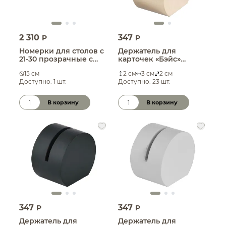
2 310
347
P
P
Номерки для столов с
Держатель для
21-30 прозрачные с
карточек «Бэйс»
белым
золотой
15 см
2 см
3 см
2 см
Доступно: 1 шт.
Доступно: 23 шт.
В корзину
В корзину
Количество товара
Количество товара
347
347
P
P
Держатель для
Держатель для