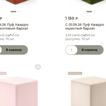
1 150
P
P
09.26 Пуф Квадро
С 01.09.26 Пуф Квадро
котовый бархат
мшистый бархат
5 см
45 см
45 см
5 см
45 см
но: 70 шт.
Доступно: 70 шт.
В корзину
В корзину
чество товара
Количество товара