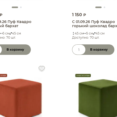
1 150
P
P
09.26 Пуф Квадро
С 01.09.26 Пуф Квадро
й бархат
горький шоколад барх
5 см
45 см
45 см
5 см
45 см
но: 70 шт.
Доступно: 70 шт.
В корзину
В корзину
чество товара
Количество товара