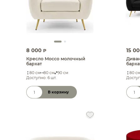
8 000
15 0
P
Кресло Моссо молочный
Дива
бархат
барха
80 см
80 см
90 см
80 с
Доступно: 6 шт.
Доступ
В корзину
Количество товара
Коли