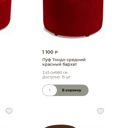
1 100
P
Пуф Тондо средний
красный бархат
45 см
60 см
Доступно: 15 шт.
В корзину
Количество товара