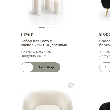
1 176
8 00
P
Набор ваз Вото с
Крес
восковыми ЛЭД свечами
барха
20 см
24 см
8 см
80 с
Доступно: 56 шт.
Доступ
В корзину
Количество товара
Коли