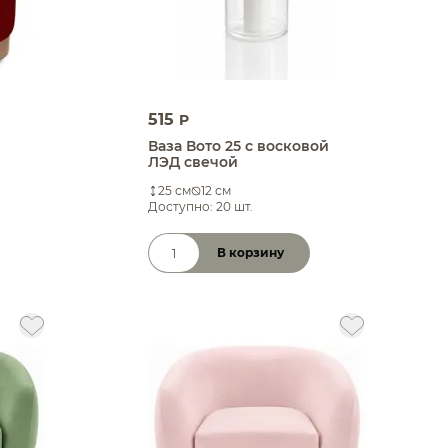
515
P
Ваза Вото 25 с восковой
ЛЭД свечой
25 см
12 см
Доступно: 20 шт.
В корзину
Количество товара