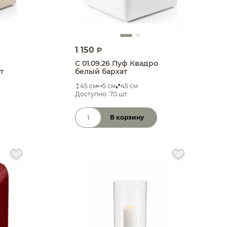
1 150
P
С 01.09.26 Пуф Квадро
т
белый бархат
45 см
5 см
45 см
Доступно: 70 шт.
В корзину
Количество товара