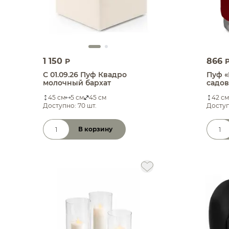
1 150
866
P
С 01.09.26 Пуф Квадро
Пуф «
молочный бархат
садо
45 см
5 см
45 см
42 см
Доступно: 70 шт.
Доступ
В корзину
Количество товара
Коли