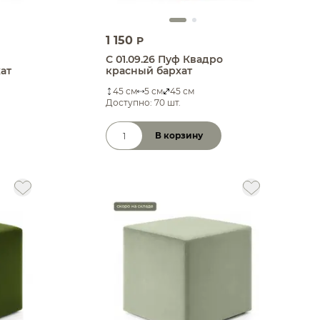
1 150
P
С 01.09.26 Пуф Квадро
ат
красный бархат
45 см
5 см
45 см
Доступно: 70 шт.
В корзину
Количество товара