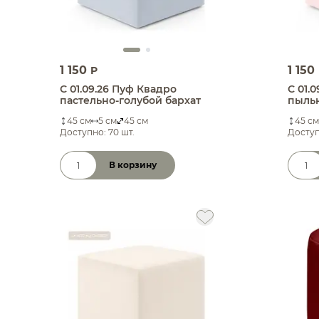
1 150
1 150
P
С 01.09.26 Пуф Квадро
С 01.
пастельно-голубой бархат
пыльн
45 см
5 см
45 см
45 см
Доступно: 70 шт.
Доступ
В корзину
Количество товара
Коли