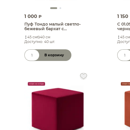
1 000
1 150
P
Пуф Тондо малый светло-
С 01.
бежевый бархат с
черны
бордовым кантом
45 см
40 см
45 см
Доступно: 40 шт.
Доступ
В корзину
Количество товара
Коли