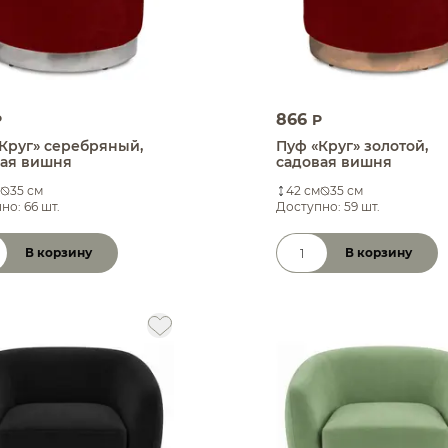
866
P
P
Круг» серебряный,
Пуф «Круг» золотой,
вая вишня
садовая вишня
35 см
42 см
35 см
но: 66 шт.
Доступно: 59 шт.
В корзину
В корзину
чество товара
Количество товара