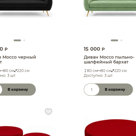
00
15 000
P
P
н Моссо черный
Диван Моссо пыльно-
т
шалфейный бархат
м
80 см
220 см
80 см
80 см
220 см
но: 3 шт.
Доступно: 3 шт.
В корзину
В корзину
чество товара
Количество товара