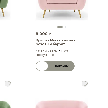
8 000
P
-
Кресло Моссо светло-
розовый бархат
80 см
80 см
90 см
Доступно: 6 шт.
В корзину
Количество товара