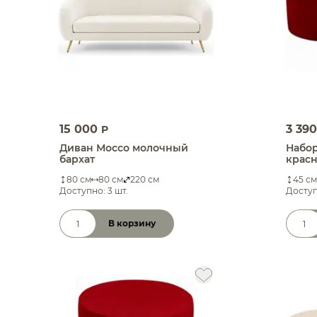
15 000
3 39
P
Диван Моссо молочный
Набор
бархат
красн
80 см
80 см
220 см
45 см
Доступно: 3 шт.
Доступ
В корзину
Количество товара
Коли