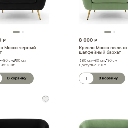
0
8 000
P
P
ло Моссо черный
Кресло Моссо пыльно
т
шалфейный бархат
м
80 см
90 см
80 см
80 см
90 см
но: 6 шт.
Доступно: 6 шт.
В корзину
В корзину
чество товара
Количество товара