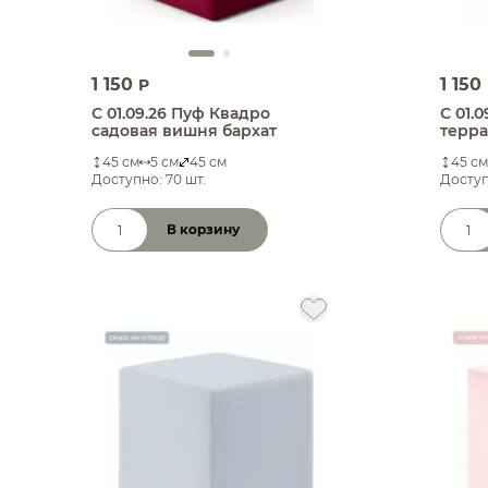
1 150
1 150
P
С 01.09.26 Пуф Квадро
С 01.
садовая вишня бархат
терра
45 см
5 см
45 см
45 см
Доступно: 70 шт.
Доступ
В корзину
Количество товара
Коли