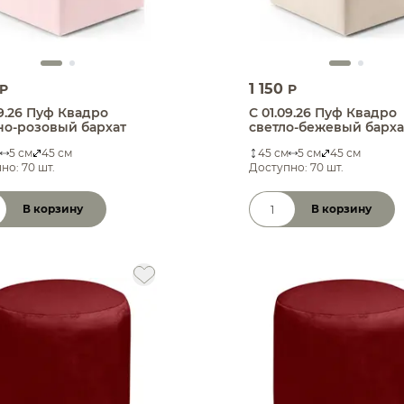
1 150
P
P
09.26 Пуф Квадро
С 01.09.26 Пуф Квадро
о-розовый бархат
светло-бежевый барха
5 см
45 см
45 см
5 см
45 см
но: 70 шт.
Доступно: 70 шт.
В корзину
В корзину
чество товара
Количество товара