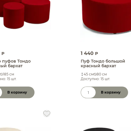
0
1 440
P
P
 пуфов Тондо
Пуф Тондо большой
ый бархат
красный бархат
185 см
45 см
80 см
но: 15 шт.
Доступно: 15 шт.
В корзину
В корзину
чество товара
Количество товара