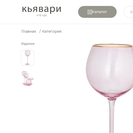
Каталог
Главная
/
Категория
Бокал для красного вина «Санко» розовый с золотым
Изделие